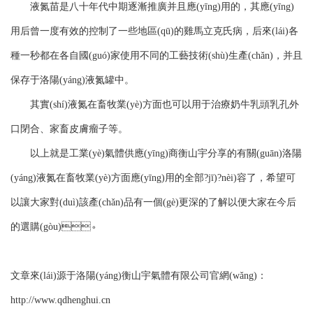
液氮苗是八十年代中期逐漸推廣并且應(yīng)用的，其應(yīng)
用后曾一度有效的控制了一些地區(qū)的雞馬立克氏病，后來(lái)各
種一秒都在各自國(guó)家使用不同的工藝技術(shù)生產(chǎn)，并且
保存于洛陽(yáng)液氮罐中。
其實(shí)液氮在畜牧業(yè)方面也可以用于治療奶牛乳頭乳孔外
口閉合、家畜皮膚瘤子等。
以上就是
工業(yè)氣體供應(yīng)商
衡山宇分享的有關(guān)洛陽
(yáng)液氮在畜牧業(yè)方面應(yīng)用的全部?jī)?nèi)容了，希望可
以讓大家對(duì)該產(chǎn)品有一個(gè)更深的了解以便大家在今后
的選購(gòu)。
文章來(lái)源于洛陽(yáng)衡山宇氣體有限公司官網(wǎng)：
http://www.qdhenghui.cn