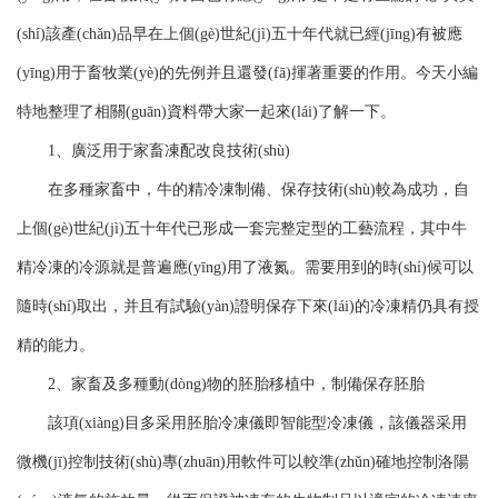
(shí)該產(chǎn)品早在上個(gè)世紀(jì)五十年代就已經(jīng)有被應
(yīng)用于畜牧業(yè)的先例并且還發(fā)揮著重要的作用。今天小編
特地整理了相關(guān)資料帶大家一起來(lái)了解一下。
1、廣泛用于家畜凍配改良技術(shù)
在多種家畜中，牛的精冷凍制備、保存技術(shù)較為成功，自
上個(gè)世紀(jì)五十年代已形成一套完整定型的工藝流程，其中牛
精冷凍的冷源就是普遍應(yīng)用了液氮。需要用到的時(shí)候可以
隨時(shí)取出，并且有試驗(yàn)證明保存下來(lái)的冷凍精仍具有授
精的能力。
2、家畜及多種動(dòng)物的胚胎移植中，制備保存胚胎
該項(xiàng)目多采用胚胎冷凍儀即智能型冷凍儀，該儀器采用
微機(jī)控制技術(shù)專(zhuān)用軟件可以較準(zhǔn)確地控制洛陽