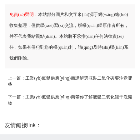
免責(zé)聲明：
本站部分圖片和文字來(lái)源于網(wǎng)絡(luò)
收集整理，僅供學(xué)習(xí)交流，版權(quán)歸原作者所有，
并不代表我站觀點(diǎn)。本站將不承擔(dān)任何法律責(zé)
任，如果有侵犯到您的權(quán)利，請(qǐng)及時(shí)聯(lián)系
我們刪除。
上一篇：
工業(yè)氣體供應(yīng)商講解選瓶裝二氧化碳要注意哪
些
下一篇：
工業(yè)氣體供應(yīng)商帶你了解液體二氧化碳干洗織
物
友情鏈接link：