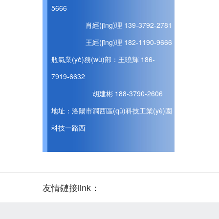
5666
肖經(jīng)理 139-3792-2781
王經(jīng)理 182-1190-9666
瓶氣業(yè)務(wù)部：王曉輝 186-
7919-6632
胡建彬 188-3790-2606
地址：洛陽市澗西區(qū)科技工業(yè)園
科技一路西
友情鏈接link：