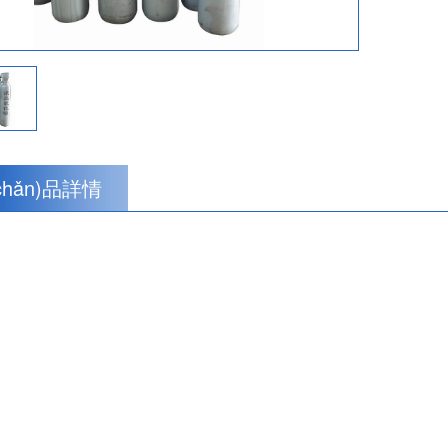
chǎn)品詳情