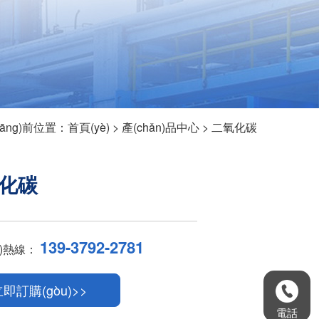
dāng)前位置：
首頁(yè)
>
產(chǎn)品中心
>
二氧化碳
化碳
139-3792-2781
ù)熱線：
即訂購(gòu)>>
139-3792-2781
電話